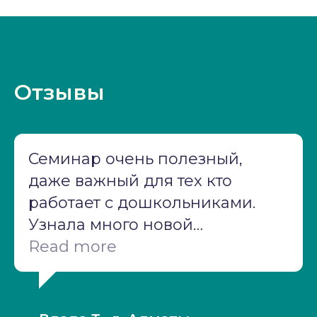
Отзывы
Семинар очень полезный,
даже важный для тех кто
работает с дошкольниками.
Узнала много новой
информации,
Read more
структурированная подача
материала, и отдельное
спасибо за практические