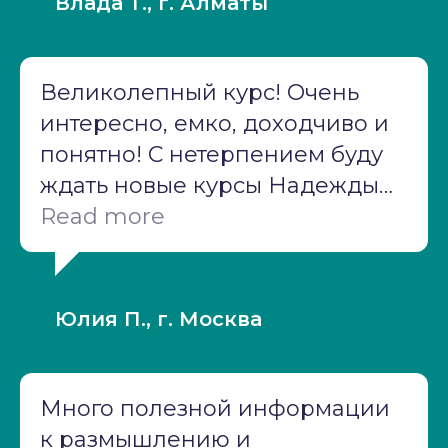
Влада Т., г. Алматы
рекомендации в работе.
Великолепный курс! Очень
интересно, емко, доходчиво и
понятно! С нетерпением буду
ждать новые курсы Надежды
Владимировны Мазуровой
Read more
Юлия П., г. Москва
Много полезной информации
к размышлению и