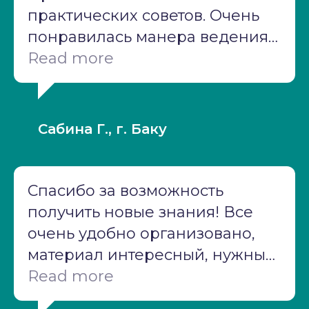
практических советов. Очень
понравилась манера ведения
не гнетуще-академическая и
Read more
одновременно много
серьезной подробной
"взрослой" информации. Есть
Сабина Г., г. Баку
желание продолжить в более
углубленной и "узкой"
тематической направленности
Спасибо за возможность
именно с Н.В. Мазуровой.
получить новые знания! Все
очень удобно организовано,
материал интересный, нужный,
воспринимается легко.
Read more
Спасибо преподавателям и