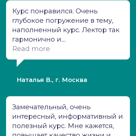
Курс понравился. Очень
глубокое погружение в тему,
наполненный курс. Лектор так
гармонично и
профессионально подавал
Read more
материал- просто "открыв" рот
и на одном дыхании прошло
время вебинаров! Большое
Наталья В., г. Москва
спасибо!
Замечательный, очень
интересный, информативный и
полезный курс. Мне кажется,
повышает качество жизни и