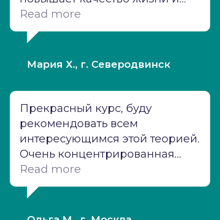
очень актуален в нынешние
Read more
времена. Спасибо
преподавателю и
организаторам! Очень удобно,
Мария Х., г. Северодвинск
что можно пересматривать
вебинары в удобное время.
Для людей, живущих в других
Прекрасный курс, буду
часовых поясах, это ценно!
рекомендовать всем
Благодарю!
интересующимся этой теорией.
Очень концентрированная
информация, множество
Read more
источников. Спасибо.
Ольга М., г. Москва