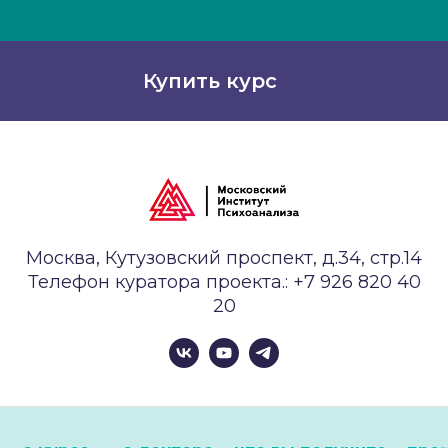
ракурсе увидела некоторые
клиентские случаи, и надеюсь,
что смогу использовать
Купить курс
полученные знания в своей
терапевтической работе
Москва, Кутузовский проспект, д.34, стр.14
Телефон куратора проекта.:
+7 926 820 40
20