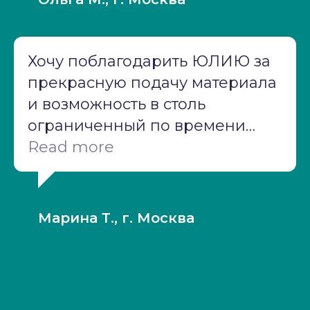
Хочу поблагодарить ЮЛИЮ за
прекрасную подачу материала
и возможность в столь
ограниченный по времени
срок получить столь обширные
Read more
знания по теории
привязанности. Особенное
спасибо за разбор
Марина Т., г. Москва
практических кейсов и за
рекомендации по
терапевтической работе. После
прохождения курса я в новом